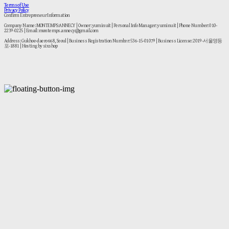
Terms of Use
Privacy Policy
Confirm Entrepreneur Information
Company Name: MONTEMPS:ANNECY | Owner: yuminuit | Personal Info Manager: yuminuit | Phone Number: 010-
2239-0225 | Email: montemps.annecy@gmail.com
Address: Gukhoe-daero 668, Seoul | Business Registration Number:
536-15-01079
| Business License:
2019-서울영등
포-1881
| Hosting by sixshop