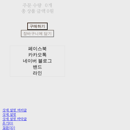
주문 수량
0개
총 상품 금액
0원
구매하기
장바구니에 담기
페이스북
카카오톡
네이버 블로그
밴드
라인
상세 설명 머리글
상세 설명
상세 설명 바닥글
후기(0)
질문(10)