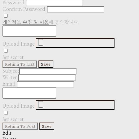
Password
Confirm Password
개인정보 수집 및 이용
에 동의합니다.
Upload Image
Set secret
Return To List
Save
Subject
Writer
Email
Upload Image
Set secret
Return To Post
Save
Edit