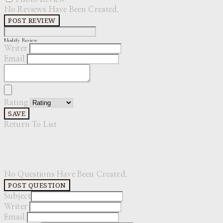
No Reviews Have Been Created.
POST REVIEW
Modify Review
Writer
Email
Rating
SAVE
Return To List
No Questions Have Been Created.
POST QUESTION
Subject
Writer
Email