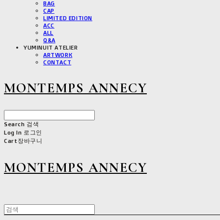
BAG
CAP
LIMITED EDITION
ACC
ALL
Q&A
YUMINUIT ATELIER
ARTWORK
CONTACT
MONTEMPS ANNECY
Search
검색
Log In
로그인
Cart
장바구니
MONTEMPS ANNECY