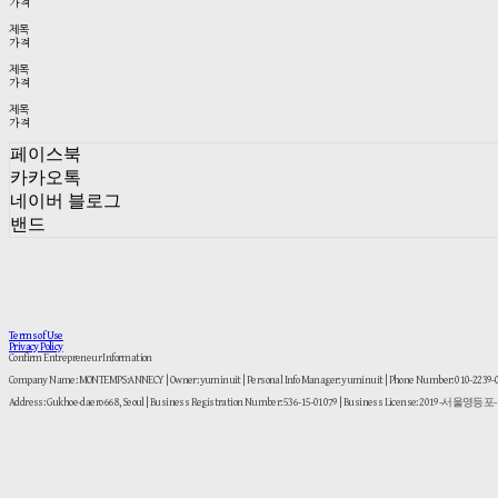
가격
제목
가격
제목
가격
제목
가격
페이스북
카카오톡
네이버 블로그
밴드
Terms of Use
Privacy Policy
Confirm Entrepreneur Information
Company Name: MONTEMPS:ANNECY | Owner: yuminuit | Personal Info Manager: yuminuit | Phone Number: 010-2239
Address: Gukhoe-daero 668, Seoul | Business Registration Number:
536-15-01079
| Business License:
2019-서울영등포-1