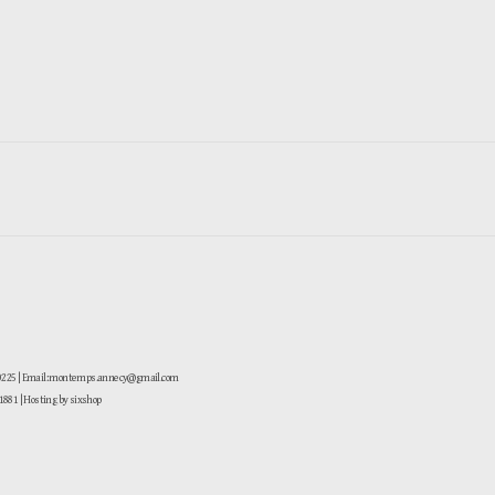
-0225 | Email: montemps.annecy@gmail.com
881
| Hosting by sixshop