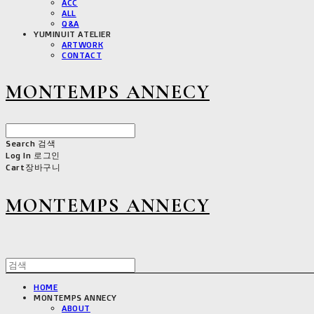
ACC
ALL
Q&A
YUMINUIT ATELIER
ARTWORK
CONTACT
MONTEMPS ANNECY
Search
검색
Log In
로그인
Cart
장바구니
MONTEMPS ANNECY
HOME
MONTEMPS ANNECY
ABOUT