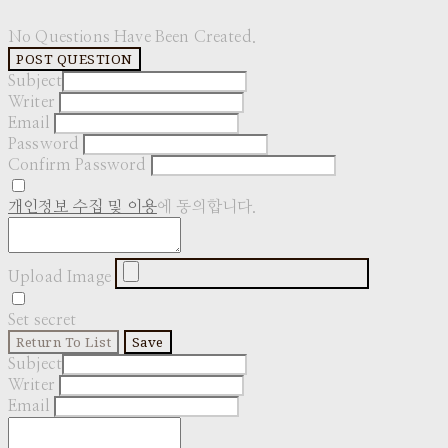
No Questions Have Been Created.
POST QUESTION
Subject
Writer
Email
Password
Confirm Password
개인정보 수집 및 이용
에 동의합니다.
Upload Image
Set secret
Return To List
Save
Subject
Writer
Email