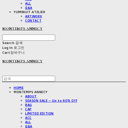
ALL
Q&A
YUMINUIT ATELIER
ARTWORK
CONTACT
MONTEMPS ANNECY
Search
검색
Log In
로그인
Cart
장바구니
MONTEMPS ANNECY
HOME
MONTEMPS ANNECY
ABOUT
SEASON SALE – Up to 60% Off
BAG
CAP
LIMITED EDITION
ACC
ALL
Q&A