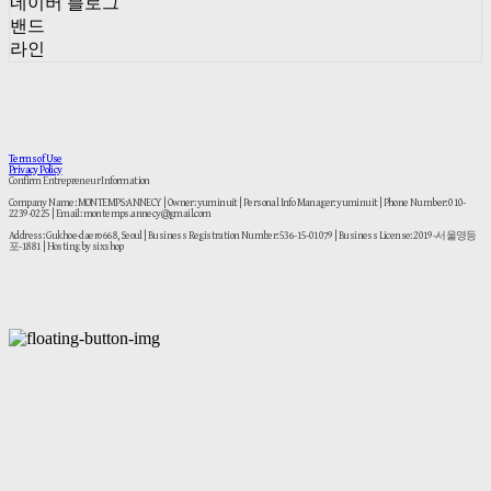
네이버 블로그
밴드
라인
Terms of Use
Privacy Policy
Confirm Entrepreneur Information
Company Name: MONTEMPS:ANNECY | Owner: yuminuit | Personal Info Manager: yuminuit | Phone Number: 010-
2239-0225 | Email: montemps.annecy@gmail.com
Address: Gukhoe-daero 668, Seoul | Business Registration Number:
536-15-01079
| Business License:
2019-서울영등
포-1881
| Hosting by sixshop