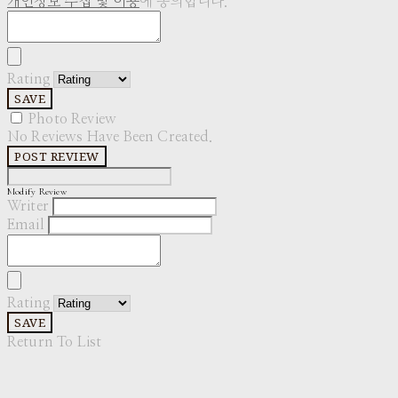
개인정보 수집 및 이용
에 동의합니다.
Rating
SAVE
Photo Review
No Reviews Have Been Created.
POST REVIEW
Modify Review
Writer
Email
Rating
SAVE
Return To List